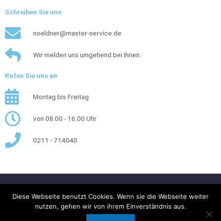
Schreiben Sie uns
noeldner@master-service.de
Wir melden uns umgehend bei Ihnen.
Rufen Sie uns an
Montag bis Freitag
von 08.00 - 16.00 Uhr
0211 - 714040
Impressum
Datenschutzerklärung
Kontakt
Links
Diese Webseite benutzt Cookies. Wenn sie die Webseite weiter
nutzen, gehen wir von ihrem Einverständnis aus.
Copyright © 2026
MASTER SERVICE
- Gesellschaft für