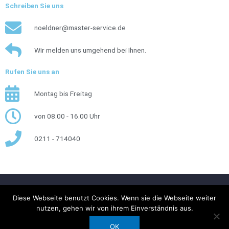
Schreiben Sie uns
noeldner@master-service.de
Wir melden uns umgehend bei Ihnen.
Rufen Sie uns an
Montag bis Freitag
von 08.00 - 16.00 Uhr
0211 - 714040
Impressum
Datenschutzerklärung
Kontakt
Links
Diese Webseite benutzt Cookies. Wenn sie die Webseite weiter
nutzen, gehen wir von ihrem Einverständnis aus.
Copyright © 2026
MASTER SERVICE
- Gesellschaft für
OK
technisches Gebäudemanagement mbH | Powered by
ykm