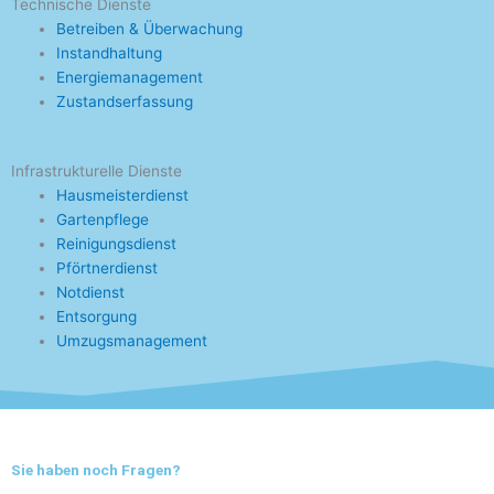
Technische Dienste
Betreiben & Überwachung
Instandhaltung
Energiemanagement
Zustandserfassung
Infrastrukturelle Dienste
Hausmeisterdienst
Gartenpflege
Reinigungsdienst
Pförtnerdienst
Notdienst
Entsorgung
Umzugsmanagement
Sie haben noch Fragen?